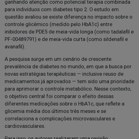
ganhando atenção como potencial terapia combinada
para indivíduos com diabetes tipo 2. O estudo em
questão avaliou se existe diferença no impacto sobre o
controle glicêmico (medido pelo HbA1c) entre
inibidores de PDE5 de meia-vida longa (como tadalafil e
PF-00489791) e de meia-vida curta (como sildenafil e
avanafil).
A pesquisa surge em um cenário de crescente
prevalência de diabetes no mundo, em que a busca por
novas estratégias terapêuticas — inclusive reuso de
medicamentos já aprovados — tem sido uma prioridade
para aprimorar o controle metabólico. Nesse contexto,
o objetivo central foi comparar o efeito dessas
diferentes medicações sobre o HbA1c, que reflete a
glicemia média dos últimos três meses e se
correlaciona a complicações microvasculares e
cardiovasculares.
Para isso, os autores realizaram uma revisão