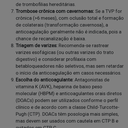
de trombofilias hereditárias.
Trombose crônica com cavernomas:
Se a TVP for
crônica (>6 meses), com oclusão total e formação
de colaterais (transformação cavernosa), a
anticoagulação geralmente não é indicada, pois a
chance de recanalização é baixa.
Triagem de varizes:
Recomenda-se rastrear
varizes esofágicas (ou outras varizes do trato
digestivo) e considerar profilaxia com
betabloqueadores não seletivos, mas sem retardar
o início da anticoagulação em casos necessários.
Escolha do anticoagulante:
Antagonistas de
vitamina K (AVK), heparina de baixo peso
molecular (HBPM) e anticoagulantes orais diretos
(DOACs) podem ser utilizados conforme o perfil
clínico e de acordo com a classe Child-Turcotte-
Pugh (CTP). DOACs têm posologia mais simples,
mas devem ser usados com cautela em CTP B e
evitados em CTP C.