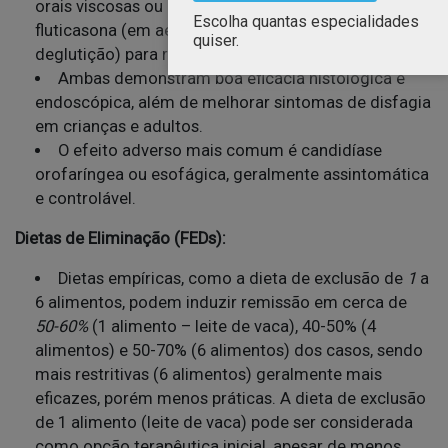
orais viscosas ou comprimidos orodispersíveis) ou
Escolha quantas especialidades
fluticasona (em aerossol ou formulações para
quiser.
deglutição) para reduzir inflamação esofágica.
Ambas demonstram boa eficácia histológica e
endoscópica, além de melhorar sintomas de disfagia
em crianças e adultos.
O efeito adverso mais comum é candidíase
orofaríngea ou esofágica, geralmente assintomática
e controlável.
Dietas de Eliminação (FEDs):
Dietas empíricas, como a dieta de exclusão de
1
a
6 alimentos, podem induzir remissão em cerca de
50-60%
(1 alimento – leite de vaca), 40-50% (4
alimentos) e 50-70% (6 alimentos) dos casos, sendo
mais restritivas (6 alimentos) geralmente mais
eficazes, porém menos práticas. A dieta de exclusão
de 1 alimento (leite de vaca) pode ser considerada
como opção terapêutica inicial, apesar de menos