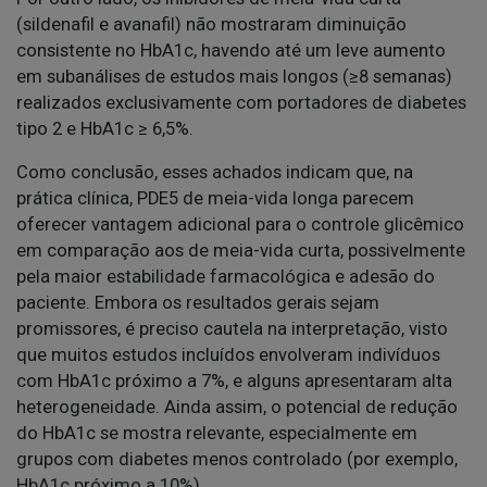
(sildenafil e avanafil) não mostraram diminuição
consistente no HbA1c, havendo até um leve aumento
em subanálises de estudos mais longos (≥8 semanas)
realizados exclusivamente com portadores de diabetes
tipo 2 e HbA1c ≥ 6,5%.
Como conclusão, esses achados indicam que, na
prática clínica, PDE5 de meia-vida longa parecem
oferecer vantagem adicional para o controle glicêmico
em comparação aos de meia-vida curta, possivelmente
pela maior estabilidade farmacológica e adesão do
paciente. Embora os resultados gerais sejam
promissores, é preciso cautela na interpretação, visto
que muitos estudos incluídos envolveram indivíduos
com HbA1c próximo a 7%, e alguns apresentaram alta
heterogeneidade. Ainda assim, o potencial de redução
do HbA1c se mostra relevante, especialmente em
grupos com diabetes menos controlado (por exemplo,
HbA1c próximo a 10%).