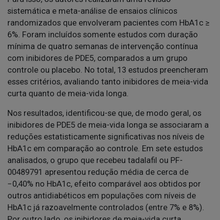
sistemática e meta-análise de ensaios clínicos
randomizados que envolveram pacientes com HbA1c ≥
6%. Foram incluídos somente estudos com duração
mínima de quatro semanas de intervenção contínua
com inibidores de PDE5, comparados a um grupo
controle ou placebo. No total, 13 estudos preencheram
esses critérios, avaliando tanto inibidores de meia-vida
curta quanto de meia-vida longa.
Nos resultados, identificou-se que, de modo geral, os
inibidores de PDE5 de meia-vida longa se associaram a
reduções estatisticamente significativas nos níveis de
HbA1c em comparação ao controle. Em sete estudos
analisados, o grupo que recebeu tadalafil ou PF-
00489791 apresentou redução média de cerca de
−0,40% no HbA1c, efeito comparável aos obtidos por
outros antidiabéticos em populações com níveis de
HbA1c já razoavelmente controlados (entre 7% e 8%).
Por outro lado, os inibidores de meia-vida curta