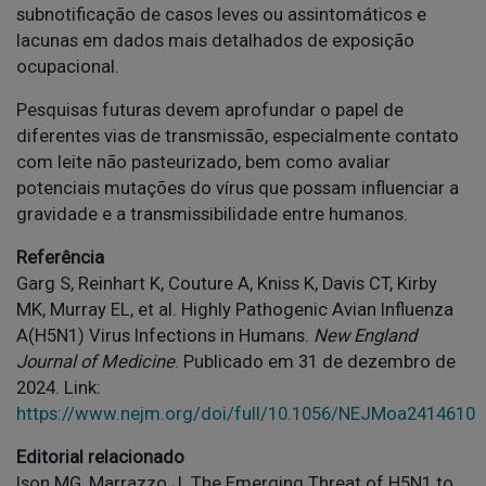
subnotificação de casos leves ou assintomáticos e
lacunas em dados mais detalhados de exposição
ocupacional.
Pesquisas futuras devem aprofundar o papel de
diferentes vias de transmissão, especialmente contato
com leite não pasteurizado, bem como avaliar
potenciais mutações do vírus que possam influenciar a
gravidade e a transmissibilidade entre humanos.
Referência
Garg S, Reinhart K, Couture A, Kniss K, Davis CT, Kirby
MK, Murray EL, et al. Highly Pathogenic Avian Influenza
A(H5N1) Virus Infections in Humans.
New England
Journal of Medicine
. Publicado em 31 de dezembro de
2024. Link:
https://www.nejm.org/doi/full/10.1056/NEJMoa2414610
Editorial relacionado
Ison MG, Marrazzo J. The Emerging Threat of H5N1 to