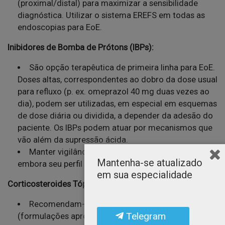
(proximal/distal) para maximizar a sensibilidade
diagnóstica. Utilizar o sistema EREFS em todas as
endoscopias para EoE.
Inibidores de Bomba de Prótons (IBPs):
São opção terapêutica de primeira linha para EoE.
Doses altas, correspondentes ao dobro da dose usual
para refluxo (p. ex. omeprazol 40 mg duas vezes ao
dia)
,
podem ser utilizadas, em especial em esquemas
de dose diária ou dividida, a depender da adesão do
paciente. Os IBPs podem atuar por mecanismos que
vão além da supressão ácida.
Manter vigilância de potenciais efeitos adversos,
Mantenha-se atualizado
embora seu perfil de segurança seja favorável.
em sua especialidade
Corticosteroides Tópicos (CTs):
Recomendam-se preparações de budesonida
Telegram
(formulações aprovadas para EoE, como suspensões