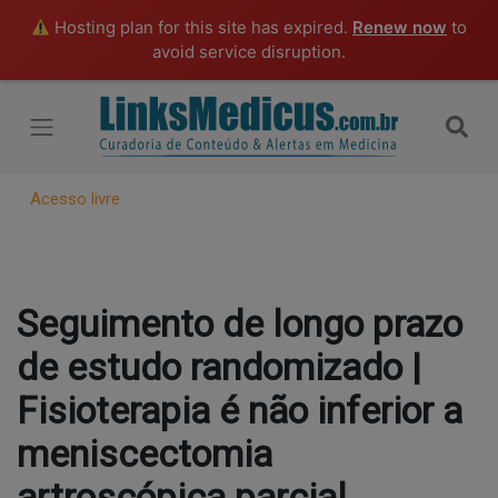
Hosting plan for this site has expired.
Renew now
to
avoid service disruption.
Acesso livre
Seguimento de longo prazo
de estudo randomizado |
Fisioterapia é não inferior a
meniscectomia
artroscópica parcial