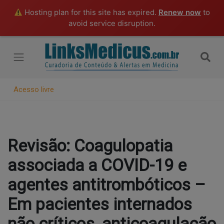
Hosting plan for this site has expired.
Renew now
to
avoid service disruption.
Acesso livre
Revisão: Coagulopatia
associada a COVID-19 e
agentes antitrombóticos –
Em pacientes internados
não críticos, anticoagulação