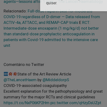
agents—lessons after 1 year – The Lancet Haematology
quiser.
Relacionado:
Full-dose Heparin best for moderate
COVID-19 regardless of D-dimer — Data released from
ACTIV-4a, ATTACC, and REMAP-CAP trials
E
RCT:
Intermediate-dose enoxaparin (1 mg/kg/d) not better
than standard-dose prophylactic anticoagulation in
patients with Covid-19 admitted to the intensive care
unit
Comentário no Twitter
State of the Art Review Article
@TheLancetHaem
by
@MiddeldorpS
COVID-19-associated coagulopathy
Excellent explanation for the pathophysiology and great
summary for the major RCTs and clinical guidelines
https://t.co/NxP06KP2Hm
pic.twitter.com/qHzyDsUZpt