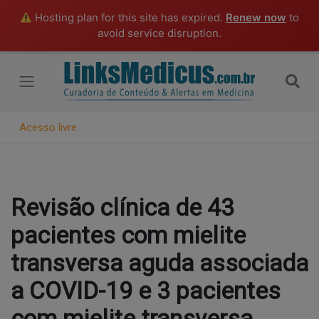
Hosting plan for this site has expired.
Renew now
to
avoid service disruption.
Acesso livre
Revisão clínica de 43
pacientes com mielite
transversa aguda associada
a COVID-19 e 3 pacientes
com mielite transversa