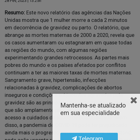
28 Fev, 2023 | 13:25h
Resumo:
Este novo relatório das agências das Nações
Unidas mostra que 1 mulher morre a cada 2 minutos
em decorrência de gravidez ou parto. O relatório, que
abrange as mortes maternas de 2000 a 2020, revela que
os casos aumentaram ou estagnaram em quase todas
as regiões do mundo, com algumas regiões
experimentando grandes retrocessos. As partes mais
pobres do mundo e os países afetados por conflitos
continuam a ter as maiores taxas de mortes maternas.
Sangramento grave, hipertensão, infecções
relacionadas à gravidez, complicações de abortos
inseguros e condições subjacentes agravadas pela
gravidez são as principais causas de mortes maternas,
Mantenha-se atualizado
que são amplamente preveníveis e tratáveis com
em sua especialidade
acesso a cuidados de saúde de boa qualidade. Além
disso, a pandemia de COVID-19 pode ter prejudicado
ainda mais o progresso em saúde materna. O relatório
Telegram