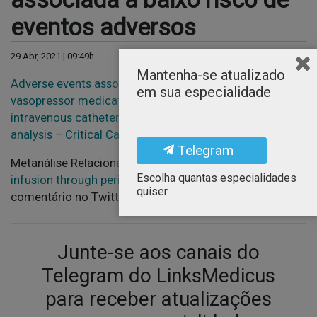
eventos adversos
29 Abr, 2021 | 09:49h
Mantenha-se atualizado
Adverse events associated with administration of
em sua especialidade
vasopressor medications through a peripheral
intravenous catheter: a systematic review and meta-
analysis – Critical Care
Telegram
Metanálise Relacionada:
Complication of vasopressor
Escolha quantas especialidades
infusion through peripheral venous catheter
(Estudo e
quiser.
comentário no Twitter)
Junte-se aos canais do
Telegram do LinksMedicus
para receber atualizações