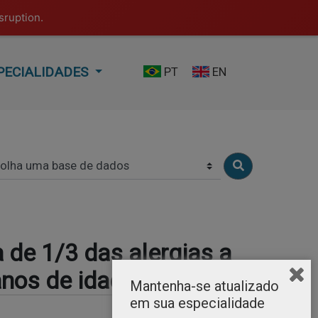
sruption.
PECIALIDADES
PT
EN
a de 1/3 das alergias a
nos de idade.
Mantenha-se atualizado
em sua especialidade