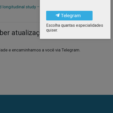
d longitudinal study – The Journal of Allergy &
Telegram
Escolha quantas especialidades
quiser.
ber atualizações em sua
idade e encaminhamos a você via Telegram.