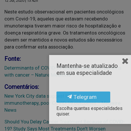
12 Jul, 2020 | 13:42h
Neste estudo observacional em pacientes oncológicos
com Covid-19, aqueles que estavam recebendo
imunoterapia tiveram maior risco de hospitalização e
doença respiratória grave. Os tratamentos oncológicos
devem ser mantidos e novos estudos são necessários
para confirmar esta associação.
Fonte:
Mantenha-se atualizado
Determinants of COVID-19 disease severity in patients
em sua especialidade
with cancer – Nature Medicine
Comentários:
New York City data suggest link between
Telegram
immunotherapy, poor COVID-19 outcomes – Medwire
Escolha quantas especialidades
News
quiser.
Should You Delay Cancer Treatment Because of COVID-
19? Study Says Most Treatments Don’t Worsen