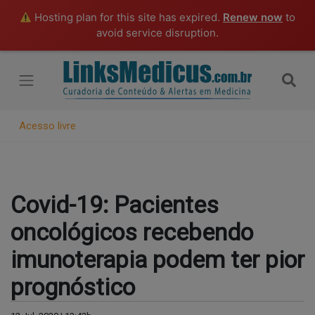
Hosting plan for this site has expired.
Renew now
to
avoid service disruption.
Acesso livre
Covid-19: Pacientes
oncológicos recebendo
imunoterapia podem ter pior
prognóstico