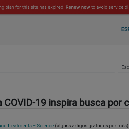
g plan for this site has expired.
Renew now
to avoid service di
ES
a COVID-19 inspira busca por 
 and treatments – Science
(alguns artigos gratuitos por mês)