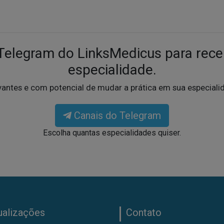
 Telegram do LinksMedicus para rece
especialidade.
vantes e com potencial de mudar a prática em sua especial
Canais do Telegram
Escolha quantas especialidades quiser.
ualizações
Contato