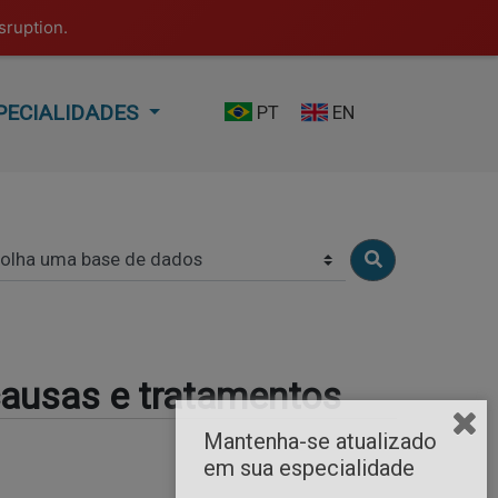
sruption.
PECIALIDADES
PT
EN
causas e tratamentos
Mantenha-se atualizado
em sua especialidade