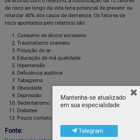
De acordo com o relatório, a modificação de 12 fatores
de risco ao longo da vida teria potencial de prevenir ou
retardar 40% dos casos de demência. Os fatores de
risco apontados pelo relatório são:
Consumo de álcool excessivo
Traumatismo craniano
Poluição do ar
Educação de má qualidade
Hipertensão
Deficiência auditiva
Tabagismo
Obesidade
Depressão
Mantenha-se atualizado
Sedentarismo
em sua especialidade
Diabetes
Pouco contato social
Fonte:
Telegram