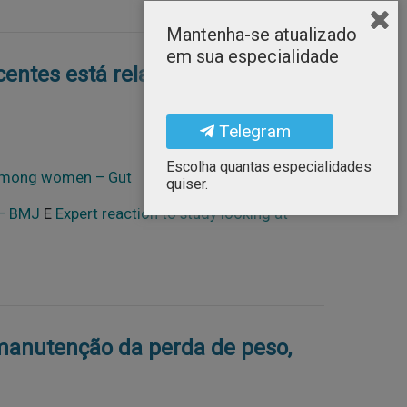
Mantenha-se atualizado
em sua especialidade
entes está relacionado a
Telegram
Escolha quantas especialidades
r among women – Gut
quiser.
 – BMJ
E
Expert reaction to study looking at
 manutenção da perda de peso,