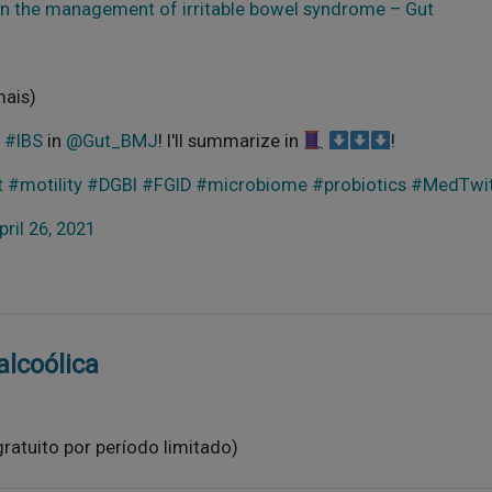
 on the management of irritable bowel syndrome – Gut
mais)
r
#IBS
in
@Gut_BMJ
! I'll summarize in
!
t
#motility
#DGBI
#FGID
#microbiome
#probiotics
#MedTwit
pril 26, 2021
alcoólica
ratuito por período limitado)