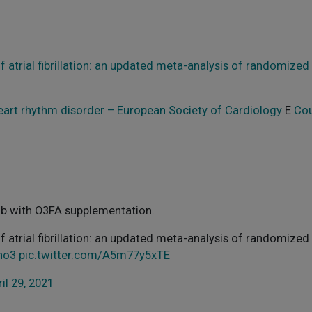
 atrial fibrillation: an updated meta-analysis of randomized 
heart rhythm disorder – European Society of Cardiology
E
Cou
Fib with O3FA supplementation.
atrial fibrillation: an updated meta-analysis of randomized 
no3
pic.twitter.com/A5m77y5xTE
il 29, 2021