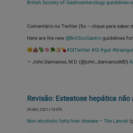
British Society of Gastroenterology guidelines
Comentário no Twitter (fio – clique para saber 
Here are the new
@BritSocGastro
guidelines fo
#GITwitter
#GI
#gut
#braingu
— John Damianos, M.D. (@john_damianosMD)
A
Revisão: Esteatose hepática não 
29 Abr, 2021 | 10:07h
Non-alcoholic fatty liver disease – The Lancet
(g