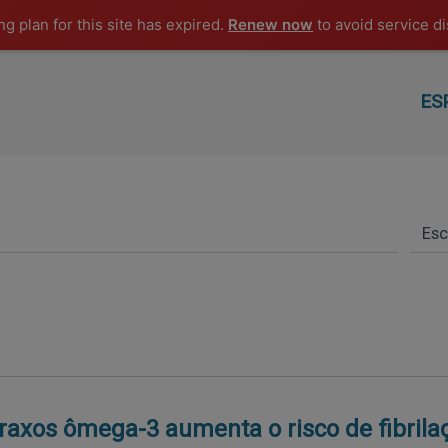
g plan for this site has expired.
Renew now
to avoid service di
ES
axos ômega-3 aumenta o risco de fibrila