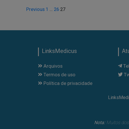
Previous
1
…
26
27
LinksMedicus
At
Arquivos
Te
Termos de uso
Tw
Política de privacidade
LinksMedi
Nota:
Muitos dos 