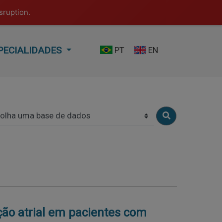
sruption.
PECIALIDADES
PT
EN
ção atrial em pacientes com