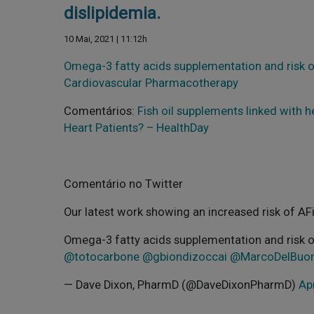
dislipidemia.
10 Mai, 2021 | 11:12h
Omega-3 fatty acids supplementation and risk of
Cardiovascular Pharmacotherapy
Comentários:
Fish oil supplements linked with 
Heart Patients? – HealthDay
Comentário no Twitter
Our latest work showing an increased risk of A
Omega-3 fatty acids supplementation and risk of 
@totocarbone
@gbiondizoccai
@MarcoDelBuo
— Dave Dixon, PharmD (@DaveDixonPharmD)
Apr